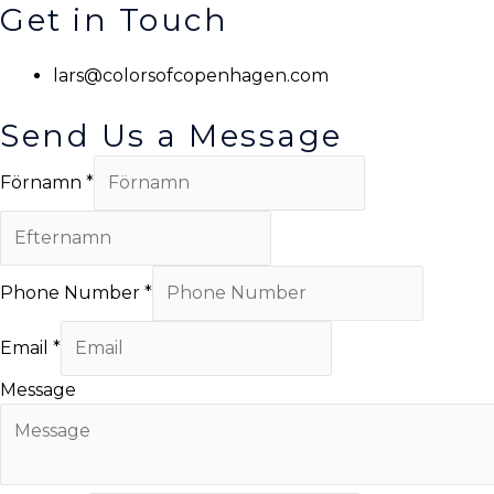
Get in Touch
Skip
to
COC
content
lars@colorsofcopenhagen.com
Send Us a Message
Förnamn
*
Phone Number
*
Email
*
Message